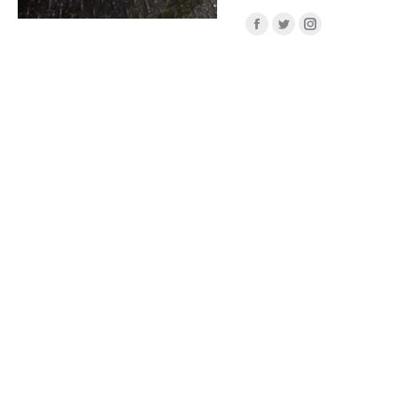
Facebook
Twitter
Instagram
Jual Aluminium Dural Kalimantan
Jual aluminium dural Kalimantan, harga aluminium terjangkau dan dapat dipotong
sesuai permintaan, jual aluminium batangan 20mm 25mm 32mm 38mm 50mm.
Kami men jual aluminium dural Kalimantan dapat dipotong sesuai permintaan. Jual
aluminium dural di Kalimantan tipe 1100 5052 5083 6061 6063 dan 7075.
Bengkel Pembuatan Mold Plastik- Injection & Blow Molding melayani proses
permesinan pembuatan berbagai macam molding plastik menggunakan teknologi
terkini dan canggih lewat dukungan teknisi berpengalaman dalam bidang mold
maker. Dengan pesatnya perkembangan industri sekarang ini menghasilkan
pabrik-pabrik yang bergelut di bidang produksi plastik yang menggunakan mesin
blow molding atau injection. Injection Molding merupakan proses manufaktur yang
umum digunakan pada proses pembuatan plastik.