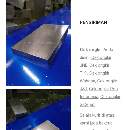
dural untuk mesin packaging
plastik Cikarang.
PENGIRIMAN
Jual
aluminium dural untuk mesin
packaging plastik Cikarang.
Cek ongkir
Anda
disini:
Cek ongkir
JNE
,
Cek ongkir
TIKI
,
Cek ongkir
Wahana
,
Cek ongkir
J&T
,
Cek ongkir Pos
Indonesia
,
Cek ongkir
SiCepat
.
Selain kurir di atas,
kami juga bekerja