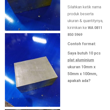
Silahkan ketik nama
produk beserta
ukuran & quantitynya,
kirimkan ke
WA 0811
850 5969
Contoh format:
Saya butuh 10 pcs
plat aluminium
ukuran 10mm x
50mm x 100mm,
apakah ada?
Di jual aluminium dural di
Kalimantan Jual aluminium