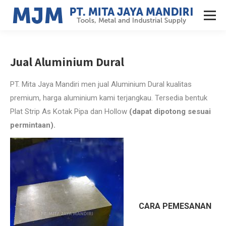
Jual Aluminium Dural
Potongan
PT. Mita Jaya Mandiri men jual Aluminium Dural kualitas
premium, harga aluminium kami terjangkau. Tersedia bentuk
Plat Strip As Kotak Pipa dan Hollow
(dapat dipotong sesuai
permintaan).
Jual aluminium dural Kalimantan harga aluminium dural 2020.
Jual aluminium dural
Kalimantan. Supplier
aluminium dural Penajam
Paser Kalimantan
CARA PEMESANAN
.
so