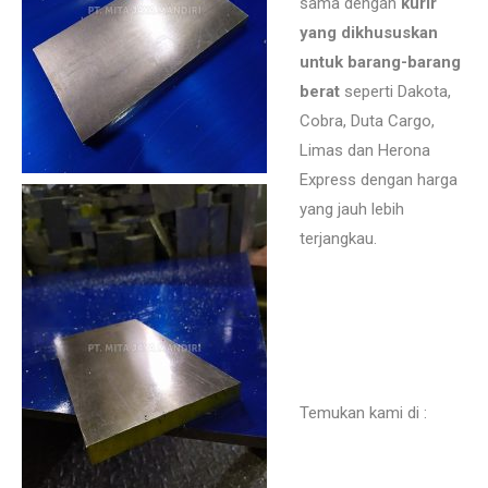
sama dengan
kurir
yang dikhususkan
untuk barang-barang
berat
seperti Dakota,
Cobra, Duta Cargo,
Limas dan Herona
Express dengan harga
yang jauh lebih
terjangkau.
Di jual
aluminium dural di Kalimantan.
Jual aluminium dural 80mm
90mm 100mm 125mm 150mm
potongan / eceran Jakarta.
Temukan kami di :
jual
aluminium dural untuk mesin
packaging plastik Cikarang.