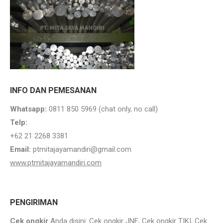
INFO DAN PEMESANAN
Whatsapp:
0811 850 5969 (chat only, no call)
Telp:
+62 21 2268 3381
Email:
ptmitajayamandiri@gmail.com
www.ptmitajayamandiri.com
PENGIRIMAN
Cek ongkir
Anda disini:
Cek ongkir JNE
,
Cek ongkir TIKI
,
Cek