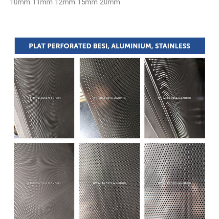
10mm
11mm
12mm
15mm
20mm