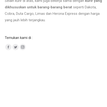
Selain kurir di atas, kami juga bekerja sama dengan
kurir yang
dikhususkan untuk barang-barang berat
seperti Dakota,
Cobra, Duta Cargo, Limas dan Herona Express dengan harga
yang jauh lebih terjangkau.
Jual
Plat Besi SS400 Penajam Paser
. Importir SUS 304 jual
Temukan kami di :
Facebook
Twitter
Instagram