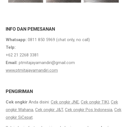
INFO DAN PEMESANAN
Whatsapp:
0811 850 5969 (chat only, no call)
Telp:
+62 21 2268 3381
Email:
ptmitajayamandiri@gmail.com
www.ptmitajayamandiri.com
Jual
Plat Besi SS400 Kutai Kartanegara
. Plat Besi SS400 jual
PENGIRIMAN
Cek ongkir
Anda disini:
Cek ongkir JNE
,
Cek ongkir TIKI
,
Cek
ongkir Wahana
,
Cek ongkir J&T
,
Cek ongkir Pos Indonesia
,
Cek
ongkir SiCepat
.