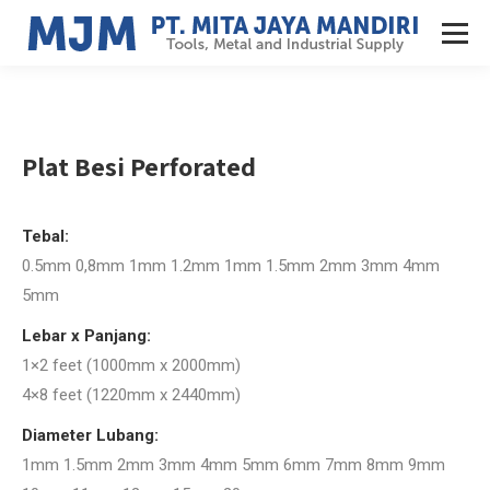
Plat Besi Perforated
Tebal:
0.5mm
0,8mm
1mm
1.2mm
1mm
1.5mm
2mm
3mm
4mm
5mm
Lebar x Panjang:
1×2 feet (1000mm x 2000mm)
4×8 feet (1220mm x 2440mm)
Diameter Lubang:
1mm
1.5mm
2mm
3mm
4mm
5mm
6mm
7mm
8mm
9mm