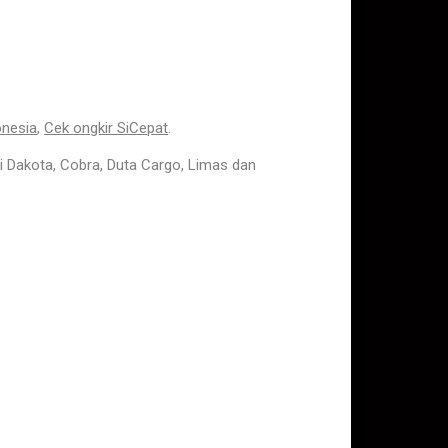
onesia
,
Cek ongkir SiCepat
.
i Dakota, Cobra, Duta Cargo, Limas dan