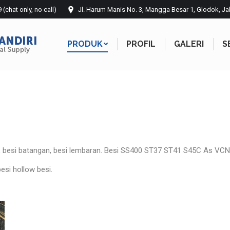
chat only, no call)
Jl. Harum Manis No. 3, Mangga Besar 1, Glodok, Ja
PRODUK
PROFIL
GALERI
S
PRODUK
PROFIL
GALERI
S
gan, besi batangan, besi lembaran. Besi SS400 ST37 ST41 S45C As VC
esi hollow besi.
esi SS400 ST37 ST41 S45C VCN AISI 4340 tebal mm.