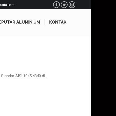
karta Barat
Facebook
Twitter
Instagram
EPUTAR ALUMINIUM
KONTAK
EPUTAR ALUMINIUM
KONTAK
N Standar AISI
1045
4340 dll.