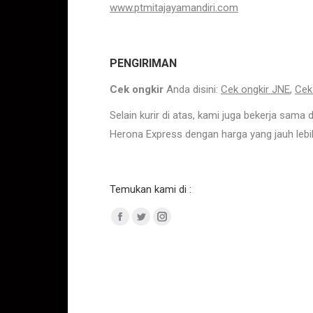
www.ptmitajayamandiri.com
PENGIRIMAN
Cek ongkir
Anda disini:
Cek ongkir JNE
,
Cek
Selain kurir di atas, kami juga bekerja sama
Herona Express dengan harga yang jauh lebih
Temukan kami di :
Facebook
Twitter
Instagram