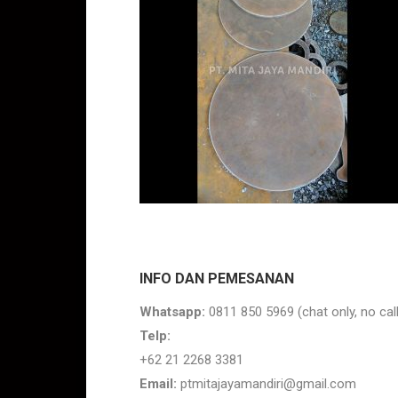
INFO DAN PEMESANAN
Whatsapp:
0811 850 5969 (chat only, no call
Telp:
+62 21 2268 3381
Email:
ptmitajayamandiri@gmail.com