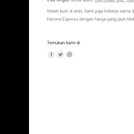
Cek ongkir
Anda disini:
Cek ongkir JNE
,
Cek
Selain kurir di atas, kami juga bekerja sama
Herona Express dengan harga yang jauh lebih
Temukan kami di :
Facebook
Twitter
Instagram