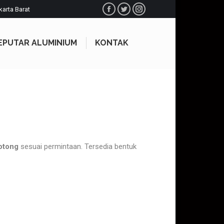
karta Barat
Facebook
Twitter
Instagram
EPUTAR ALUMINIUM
KONTAK
EPUTAR ALUMINIUM
KONTAK
otong
sesuai permintaan. Tersedia bentuk