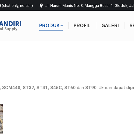
chat only, no call)
Jl. Harum Manis No. 3, Mangga Besar 1, Glodok, Ja
PRODUK
PROFIL
GALERI
S
PRODUK
PROFIL
GALERI
S
, SCM440, ST37, ST41, S45C, ST60
dan
ST90
. Ukuran
dapat dip