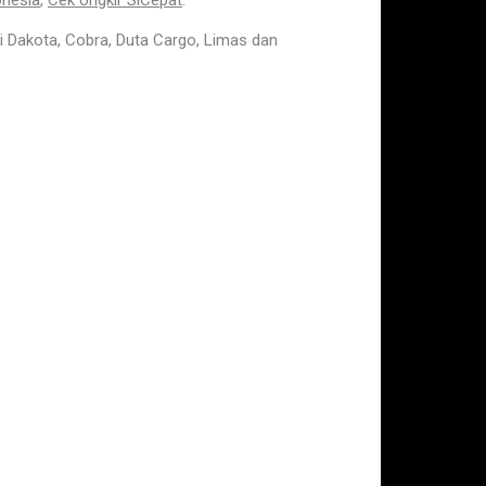
onesia
,
Cek ongkir SiCepat
.
i Dakota, Cobra, Duta Cargo, Limas dan