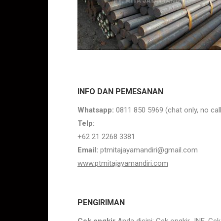
INFO DAN PEMESANAN
Whatsapp:
0811 850 5969 (chat only, no call
Telp:
+62 21 2268 3381
Email:
ptmitajayamandiri@gmail.com
www.ptmitajayamandiri.com
PENGIRIMAN