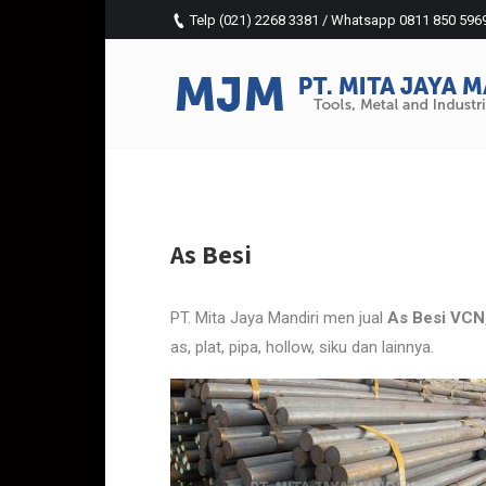
Telp (021) 2268 3381 / Whatsapp 0811 850 5969 (
As Besi
Jual
PT. Mita Jaya Mandiri men jual
As Besi VCN
as, plat, pipa, hollow, siku dan lainnya.