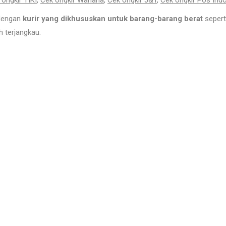
 ongkir TIKI
,
Cek ongkir Wahana
,
Cek ongkir J&T
,
Cek ongkir Pos Ind
 dengan
kurir yang dikhususkan untuk barang-barang berat
sepert
 terjangkau.