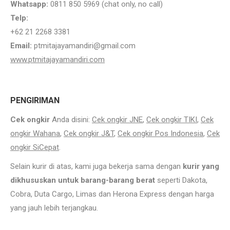
Whatsapp:
0811 850 5969 (chat only, no call)
Telp:
+62 21 2268 3381
Email:
ptmitajayamandiri@gmail.com
www.ptmitajayamandiri.com
PENGIRIMAN
Cek ongkir
Anda disini:
Cek ongkir JNE
,
Cek ongkir TIKI
,
Cek
ongkir Wahana
,
Cek ongkir J&T
,
Cek ongkir Pos Indonesia
,
Cek
ongkir SiCepat
.
Selain kurir di atas, kami juga bekerja sama dengan
kurir yang
dikhususkan untuk barang-barang berat
seperti Dakota,
Cobra, Duta Cargo, Limas dan Herona Express dengan harga
yang jauh lebih terjangkau.