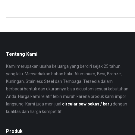
Tanjungpinang
Bukittinggi
Tangerang
Jambi
Binjai
Malang
Ternate
Tanjungselor
Cianjur
Samarinda
Depok
Tegal
Padang
Kendari
Tentang Kami
Kami merupakan usaha keluarga yang berdiri sejak 25 tahun
yang lalu. Menyediakan bahan baku Aluminium, Besi, Bronze,
Kuningan, Stainless Steel dan Tembaga. Tersedia dalam
berbagai bentuk dan ukurannya bisa dicustom sesuai kebutuhan
Anda. Harga kami relatif lebih murah karena produk kami impor
langsung. Kami juga men jual
circular saw bekas / baru
dengan
kualitas dan harga kompetitif.
Produk