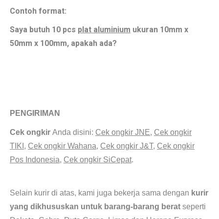
Contoh format:
Saya butuh 10 pcs
plat aluminium
ukuran 10mm x
50mm x 100mm, apakah ada?
Jual pipa dural 6063 diameter 4inch. So Jual bronze Semarang. Besi as kotak. S
upplier
tembaga di kalimantan selatan. Jual Plat Aluminium Dural 7075 6063 jawa barat.
PENGIRIMAN
Jual as bronze AB2 untuk bushing ulir
.
Cek ongkir
Anda disini:
Cek ongkir JNE
,
Cek ongkir
TIKI
,
Cek ongkir Wahana
,
Cek ongkir J&T
,
Cek ongkir
Pos Indonesia
,
Cek ongkir SiCepat
.
Jual pipa dural 6063 diameter
4inch.
Selain kurir di atas, kami juga bekerja sama dengan
kurir
yang dikhususkan untuk barang-barang berat
seperti