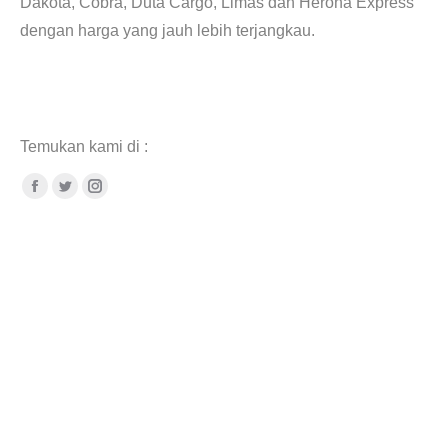
Dakota, Cobra, Duta Cargo, Limas dan Herona Express
dengan harga yang jauh lebih terjangkau.
Jual pipa dural
diameter 4inch.
Jual Pipa Alumunium OD 4″
Temukan kami di :
Facebook
Twitter
Instagram
Men jual pipa stainless diameter 4″. Plat tembaga potongan so daftar ukuran pipa
alumunium. Di jual Plat Stainless 201 304 316L Pipa stainless seamless so Plat kuningan
eceran. Suplier pipa tubing stainless steel
plat kuningan tipis 5mm and tabel ukuran pipa
dural 6063. Toko besi di jakarta so jual plat besi tebal 2cm x 10mm
. So jual tembaga
eceran bekasi jasa potong and toko tembaga di bekasi.
Pipa Sch10 Sch20 Sch30
Sch40 seamless welded 201 304.
So Plat Aluminium 1100 tangerang murah. Jual pipa
6063 OD 4″ dia 3inch Jual pipa alumunium dural diameter 4inch Jual pipa aluminium
OD 4″.