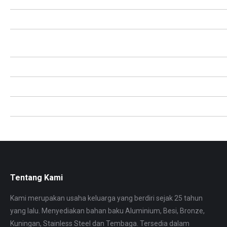
Balikpapan
Tasikmalaya
Singkawang
Medan
Kalsel
Ambon
Palopo
Kendari
Pontianak
Pontianak
Palu
Blitar
Banjar
Sulteng
Pangkalpinang
Gunungsitoli
Surakarta
Jogja
Papua
Banten
Sabang
Tanjungpinang
Bukittinggi
Tangerang
Jambi
Binjai
Malang
Ternate
Tanjungselor
Cianjur
Samarinda
Depok
Tegal
Padang
Kendari
Tentang Kami
Kami merupakan usaha keluarga yang berdiri sejak 25 tahun
yang lalu. Menyediakan bahan baku Aluminium, Besi, Bronze,
Kuningan, Stainless Steel dan Tembaga. Tersedia dalam