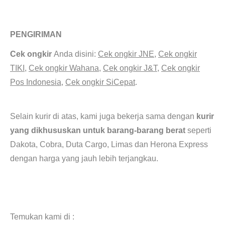
Jual Plat Aluminium 5052 20mm. So Jual bronze Semarang. Besi as kotak. S
upplier
tembaga di kalimantan selatan. Jual Plat Aluminium Dural 7075 6063 jawa barat.
PENGIRIMAN
Jual as bronze AB2 untuk bushing ulir
.
Cek ongkir
Anda disini:
Cek ongkir JNE
,
Cek ongkir
TIKI
,
Cek ongkir Wahana
,
Cek ongkir J&T
,
Cek ongkir
Pos Indonesia
,
Cek ongkir SiCepat
.
Men
Jual Plat Aluminium 6061
200mm.
Selain kurir di atas, kami juga bekerja sama dengan
kurir
yang dikhususkan untuk barang-barang berat
seperti
Dakota, Cobra, Duta Cargo, Limas dan Herona Express
dengan harga yang jauh lebih terjangkau.
Di Jual Plat Aluminium
5052 20mm.
Supplier Plat Aluminium 5052 70mm
Temukan kami di :