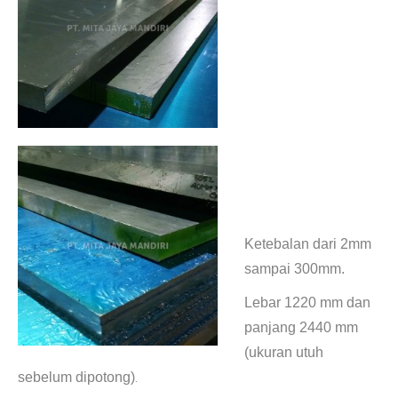
Kami men jual plat aluminium 45mm
Harga Plat Aluminium 5052
6061 7075. Jual Mesin Plastic
Injection & Moulding.
Ketebalan dari 2mm
sampai 300mm.
Lebar
1220 mm dan
panjang 2440 mm
(ukuran utuh
sebelum dipotong)
.