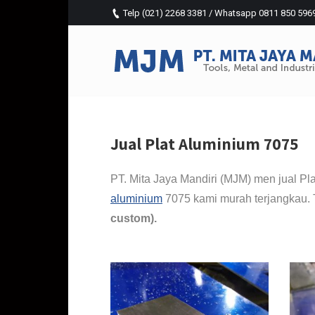
Telp (021) 2268 3381 / Whatsapp 0811 850 5969 (
Jual Plat Aluminium 7075
PT. Mita Jaya Mandiri (MJM) men jual Pl
aluminium
7075 kami murah terjangkau. 
custom).
Di jual plat aluminium 7075 50mm. Jasa Fabrik