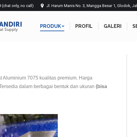
chat only, no call)
Jl. Harum Manis No. 3, Mangga Besar 1, Glodok, Ja
PRODUK
PROFIL
GALERI
S
PRODUK
PROFIL
GALERI
S
at Aluminium 7075 kualitas premium. Harga
Tersedia dalam berbagai bentuk dan ukuran
(bisa
asi Aluminium Pembuatan Mesin Injeksi Plastik & Molding.