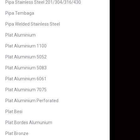
Pipa Stainless Steel 201/304/316/430
Pipa Tembaga
Pipa Welded Stainless Steel
Plat Aluminium
Plat Aluminium 1100
Plat Aluminium 5052
Plat Aluminium 5083
Plat Aluminium 6061
Plat Aluminium 7075
Plat Aluminium Perforated
Plat Besi
Plat Bordes Alumunium
Plat Bronze