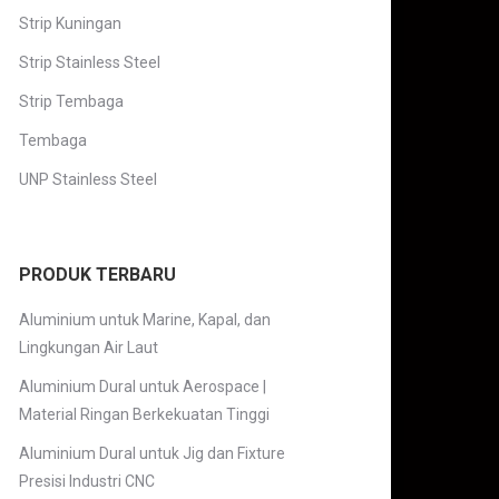
Strip Kuningan
Strip Stainless Steel
Strip Tembaga
Tembaga
UNP Stainless Steel
PRODUK TERBARU
Aluminium untuk Marine, Kapal, dan
Lingkungan Air Laut
Aluminium Dural untuk Aerospace |
Material Ringan Berkekuatan Tinggi
Aluminium Dural untuk Jig dan Fixture
Presisi Industri CNC