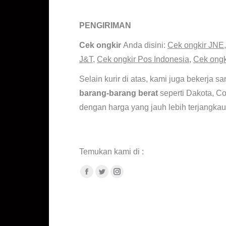
Dural 7075 6063 jawa barat.
PENGIRIMAN
Jual as bronze AB2 untuk bushing ulir
.
Cek ongkir
Anda disini:
Cek ongkir JNE
J&T
,
Cek ongkir Pos Indonesia
,
Cek ongk
Selain kurir di atas, kami juga bekerja 
barang-barang berat
seperti Dakota, C
dengan harga yang jauh lebih terjangkau
Supplier Plat Aluminium 7075 100mm
Temukan kami di :
Facebook
Twitter
Instagram
Men jual as aluminium 6061 import. Plat tembaga potongan so 
stainless seamless so Plat kuningan eceran. Suplier pipa tubing s
jakarta so jual plat besi tebal 2cm x 10mm
. So jual tembaga e