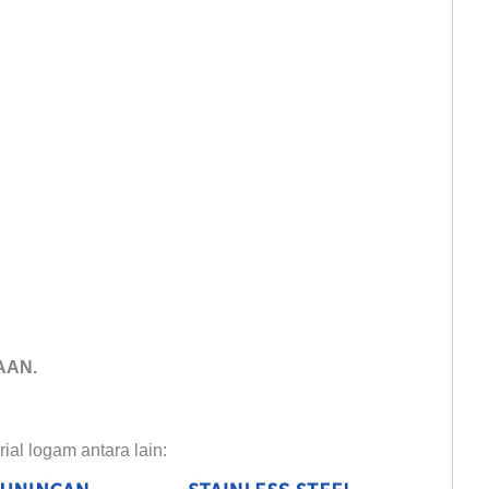
AAN.
ial logam antara lain:
kotak kuningan