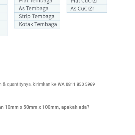
n & quantitynya, kirimkan ke
WA 0811 850 5969
n 10mm x 50mm x 100mm, apakah ada?
si as kotak. S
upplier tembaga di kalimantan selatan. Jual Plat Aluminium