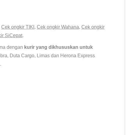
,
Cek ongkir TIKI
,
Cek ongkir Wahana
,
Cek ongkir
ir SiCepat
.
Men
Jual Plat Aluminium 7075 150mm.
sama dengan
kurir yang dikhususkan untuk
obra, Duta Cargo, Limas dan Herona Express
.
Di Jual Plat Aluminium 7075 150mm.
daftar ukuran pipa alumunium. Di jual Plat Stainless 201 304 316L Pipa
tainless steel
plat kuningan tipis 5mm and as dural 7075 2inch. Toko besi di
ceran bekasi jasa potong and toko tembaga di bekasi.
Pipa Sch10 Sch20