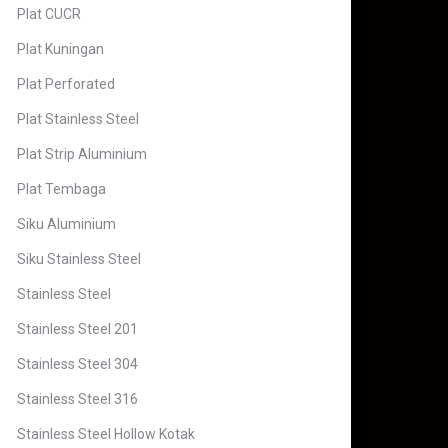
Plat CUCR
Plat Kuningan
Plat Perforated
Plat Stainless Steel
Plat Strip Aluminium
Plat Tembaga
Siku Aluminium
Siku Stainless Steel
Stainless Steel
Stainless Steel 201
Stainless Steel 304
Stainless Steel 316
Stainless Steel Hollow Kotak