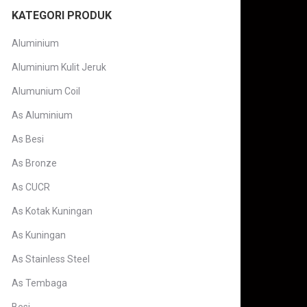
KATEGORI PRODUK
Aluminium
Aluminium Kulit Jeruk
Alumunium Coil
As Aluminium
As Besi
As Bronze
As CUCR
As Kotak Kuningan
As Kuningan
As Stainless Steel
As Tembaga