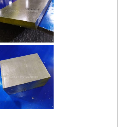
Kami men jual plat aluminium 45mm
 & Moulding.