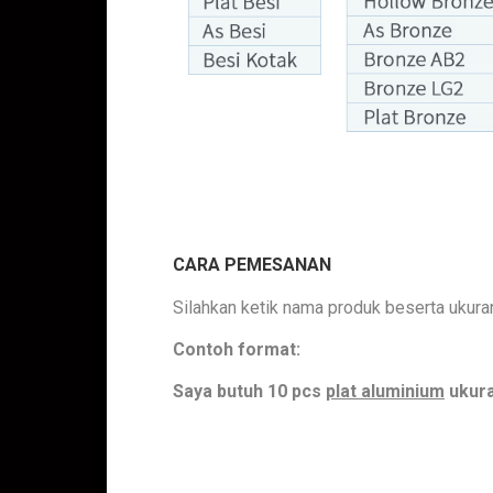
Jual Plat Aluminium 7075 150mm
CARA PEMESANAN
. so
Silahkan ketik nama produk beserta ukura
Contoh format:
Saya butuh 10 pcs
plat aluminium
ukura
Jual Plat Aluminium 7075 150mm. So Jual bronze Semarang. Be