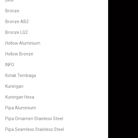
Besi
Bronze
Bronze AB2
Bronze LG2
Hollow Aluminium
Hollow Bronze
INFO
Kotak Tembaga
Kuningan
Kuningan Hexa
Pipa Aluminium
Pipa Ornamen Stainless Steel
Pipa Seamless Stainless Steel