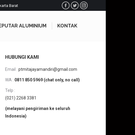
karta Barat
Facebook
Twitter
Instagram
EPUTAR ALUMINIUM
KONTAK
EPUTAR ALUMINIUM
KONTAK
HUBUNGI KAMI
Email :
ptmitajayamandiri@gmail.com
WA :
0811 850 5969 (chat only, no call)
Telp :
(021) 2268 3381
(melayani pengiriman ke seluruh
Indonesia)