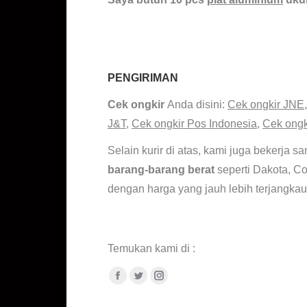
Jual Bordes Kembang 5
Ukuran Bordes Tangga Harga Bord
PENGIRIMAN
Jual Plat Bordes Kembang 5
Cek ongkir
Anda disini:
Cek ongkir JNE
J&T
,
Cek ongkir Pos Indonesia
,
Cek ongk
Selain kurir di atas, kami juga bekerja 
barang-barang berat
seperti Dakota, C
dengan harga yang jauh lebih terjangkau
Supplier Plat Bordes
Temukan kami di :
Facebook
Twitter
Instagram
Supplier Plat Bordes Jakarta. Ukuran siku alumunium. Daftar u