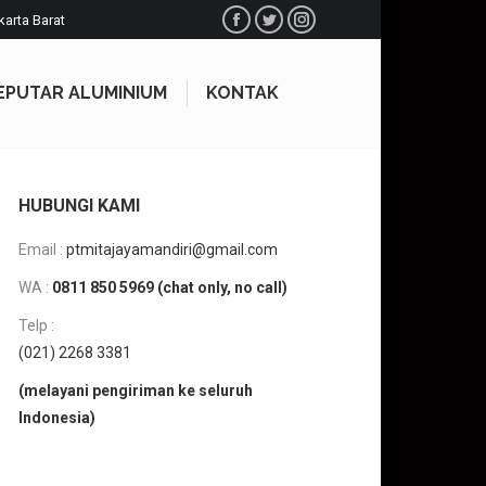
karta Barat
Facebook
Twitter
Instagram
EPUTAR ALUMINIUM
KONTAK
EPUTAR ALUMINIUM
KONTAK
HUBUNGI KAMI
Email :
ptmitajayamandiri@gmail.com
WA :
0811 850 5969 (chat only, no call)
Telp :
(021) 2268 3381
(melayani pengiriman ke seluruh
Indonesia)