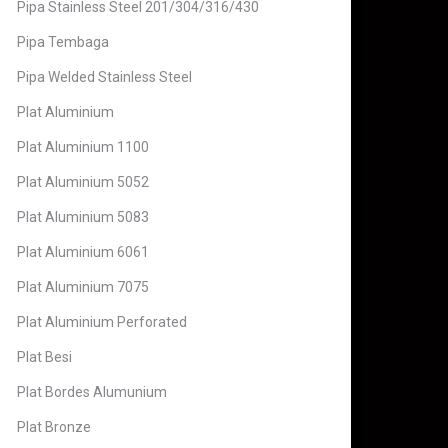
Pipa Stainless Steel 201/304/316/430
Pipa Tembaga
Pipa Welded Stainless Steel
Plat Aluminium
Plat Aluminium 1100
Plat Aluminium 5052
Plat Aluminium 5083
Plat Aluminium 6061
Plat Aluminium 7075
Plat Aluminium Perforated
Plat Besi
Plat Bordes Alumunium
Plat Bronze