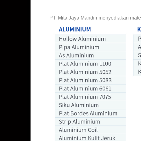
Jual Plat Bordes Tebal 1.2mm 1.5mm 2mm 3mm 4mm 5mm
PT. Mita Jaya Mandiri menyediakan mater