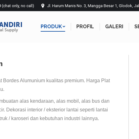
chat only, no call)
Jl. Harum Manis No. 3, Mangga Besar 1, Glodok, Ja
PRODUK
PROFIL
GALERI
S
PRODUK
PROFIL
GALERI
S
m
Aluminium
at Bordes Alumunium kualitas premium. Harga Plat
u.
buatan alas kendaraan, alas mobil, alas bus dan
 Dekorasi interior / eksterior lantai seperti lantai
truk / karoseri dan kebutuhan industri lainnya.