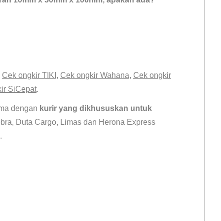
es Tangga.
,
Cek ongkir TIKI
,
Cek ongkir Wahana
,
Cek ong
kir
ir SiCepat
.
Tebal 1.2mm 1.5mm 2mm 3mm 4mm 5mm
sama dengan
kurir yang dikhususkan untuk
obra, Duta Cargo, Limas dan Herona Express
.
Dijual Bordes Tangga di Bekasi.
kuran pipa alumunium. Di jual Plat Stainless 201 304 316L Pipa stainless