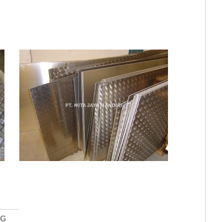
Bordes Tangg
Jual
g 5.
NG