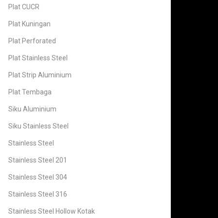
Plat CUCR
Plat Kuningan
Plat Perforated
Plat Stainless Steel
Plat Strip Aluminium
Plat Tembaga
Siku Aluminium
Siku Stainless Steel
Stainless Steel
Stainless Steel 201
Stainless Steel 304
Stainless Steel 316
Stainless Steel Hollow Kotak