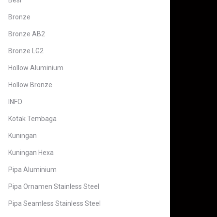
Besi
Bronze
Bronze AB2
Bronze LG2
Hollow Aluminium
Hollow Bronze
INFO
Kotak Tembaga
Kuningan
Kuningan Hexa
Pipa Aluminium
Pipa Ornamen Stainless Steel
Pipa Seamless Stainless Steel