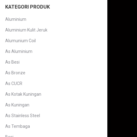
KATEGORI PRODUK
Aluminium
Aluminium Kulit Jeruk
Alumunium Coil
As Aluminium
As Besi
As Bronze
As CUCR
As Kotak Kuningan
As Kuningan
As Stainless Steel
As Tembaga