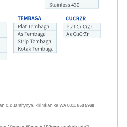
an & quantitynya, kirimkan ke
WA 0811 850 5969
ran 10mm x 50mm x 100mm, apakah ada?