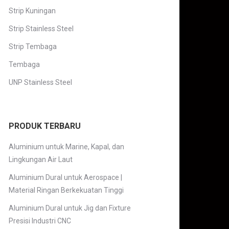
Strip Kuningan
Strip Stainless Steel
Strip Tembaga
Tembaga
UNP Stainless Steel
PRODUK TERBARU
Aluminium untuk Marine, Kapal, dan
Lingkungan Air Laut
Aluminium Dural untuk Aerospace |
Material Ringan Berkekuatan Tinggi
Aluminium Dural untuk Jig dan Fixture
Presisi Industri CNC