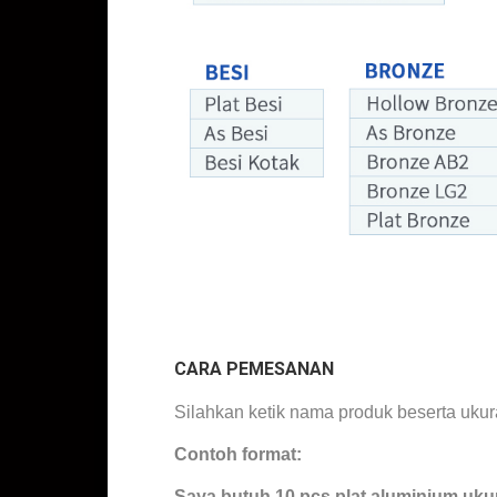
Jual Plat Bordes Kembang 5
CARA PEMESANAN
. so
Silahkan ketik nama produk beserta ukur
Contoh format:
Saya butuh 10 pcs
plat aluminium
uku