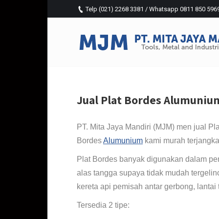
Telp (021) 2268 3381 / Whatsapp 0811 850 5969 (
Jual Plat Bordes Alumuniu
PT. Mita Jaya Mandiri (MJM) men jual Pl
Bordes
Alumunium
kami murah terjangka
Plat Bordes banyak digunakan dalam pem
alas tangga supaya tidak mudah tergelincir.
kereta api pemisah antar gerbong, lantai 
Tersedia 2 tipe: